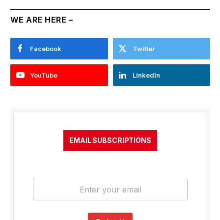
WE ARE HERE –
Facebook
Twitter
YouTube
LinkedIn
EMAIL SUBSCRIPTIONS
E
m
a
i