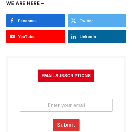
WE ARE HERE –
Facebook
Twitter
YouTube
LinkedIn
EMAIL SUBSCRIPTIONS
E
m
a
i
l
Submit
*