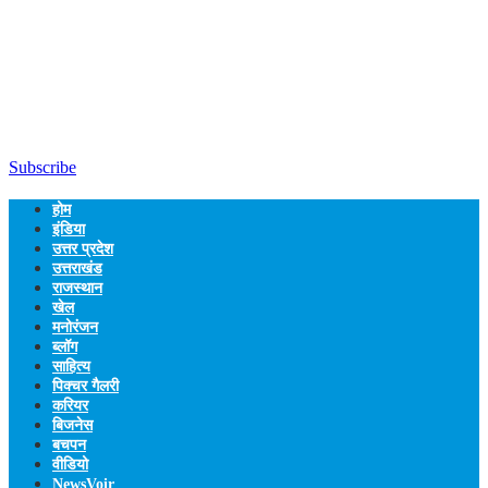
Subscribe
होम
इंडिया
उत्तर प्रदेश
उत्तराखंड
राजस्थान
खेल
मनोरंजन
ब्लॉग
साहित्य
पिक्चर गैलरी
करियर
बिजनेस
बचपन
वीडियो
NewsVoir