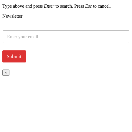
Type above and press
Enter
to search. Press
Esc
to cancel.
Newsletter
E
m
a
i
l
Submit
*
×