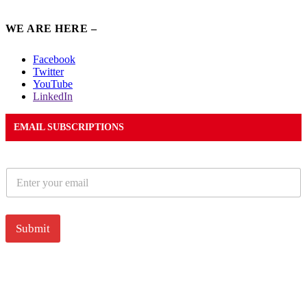
WE ARE HERE –
Facebook
Twitter
YouTube
LinkedIn
EMAIL SUBSCRIPTIONS
E
m
a
i
l
Submit
*