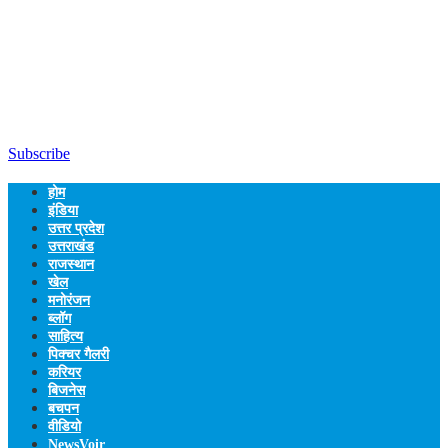
Subscribe
होम
इंडिया
उत्तर प्रदेश
उत्तराखंड
राजस्थान
खेल
मनोरंजन
ब्लॉग
साहित्य
पिक्चर गैलरी
करियर
बिजनेस
बचपन
वीडियो
NewsVoir