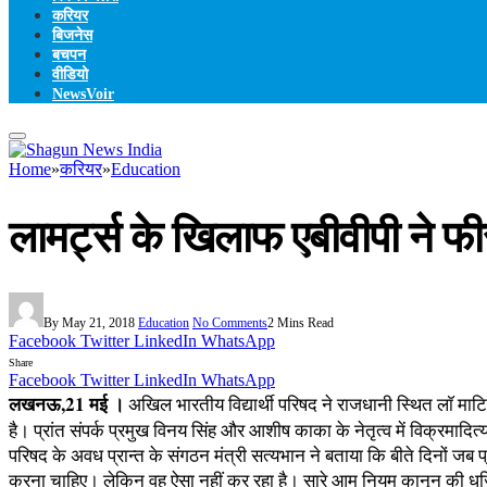
करियर
बिजनेस
बचपन
वीडियो
NewsVoir
Home
»
करियर
»
Education
लामर्ट्स के खिलाफ एबीवीपी ने फ
By
May 21, 2018
Education
No Comments
2 Mins Read
Facebook
Twitter
LinkedIn
WhatsApp
Share
Facebook
Twitter
LinkedIn
WhatsApp
लखनऊ,21 मई ।
अखिल भारतीय विद्यार्थी परिषद ने राजधानी स्थित लाॅ मा
है। प्रांत संपर्क प्रमुख विनय सिंह और आशीष काका के नेतृत्व में विक्रमाद
परिषद के अवध प्रान्त के संगठन मंत्री सत्यभान ने बताया कि बीते दिनों जब प
करना चाहिए। लेकिन वह ऐसा नहीं कर रहा है। सारे आम नियम कानून की धज्