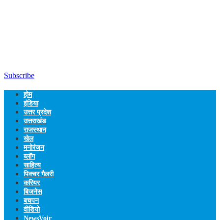
Subscribe
होम
इंडिया
उत्तर प्रदेश
उत्तराखंड
राजस्थान
खेल
मनोरंजन
ब्लॉग
साहित्य
पिक्चर गैलरी
करियर
बिजनेस
बचपन
वीडियो
NewsVoir