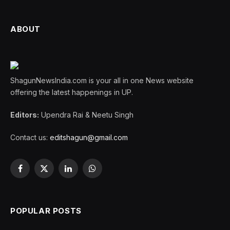
ABOUT
ShagunNewsIndia.com is your all in one News website
offering the latest happenings in UP.
Editors:
Upendra Rai & Neetu Singh
Contact us:
editshagun@gmail.com
Facebook
X
LinkedIn
WhatsApp
(Twitter)
POPULAR POSTS