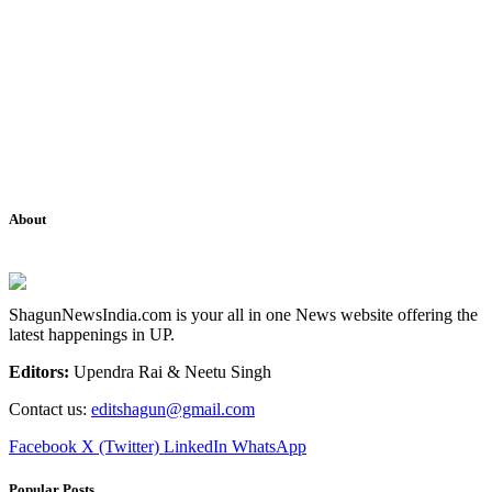
About
ShagunNewsIndia.com is your all in one News website offering the
latest happenings in UP.
Editors:
Upendra Rai & Neetu Singh
Contact us:
editshagun@gmail.com
Facebook
X (Twitter)
LinkedIn
WhatsApp
Popular Posts