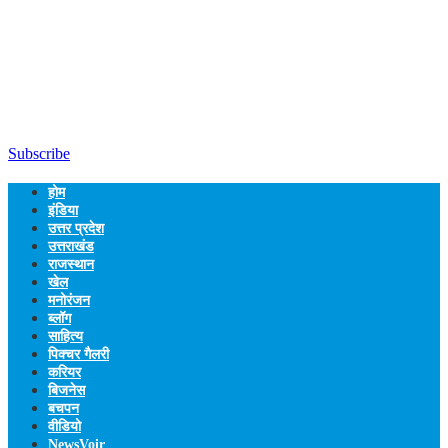
Subscribe
होम
इंडिया
उत्तर प्रदेश
उत्तराखंड
राजस्थान
खेल
मनोरंजन
ब्लॉग
साहित्य
पिक्चर गैलरी
करियर
बिजनेस
बचपन
वीडियो
NewsVoir