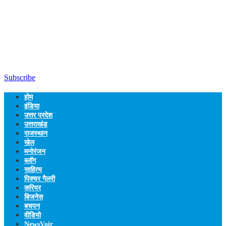
Subscribe
होम
इंडिया
उत्तर प्रदेश
उत्तराखंड
राजस्थान
खेल
मनोरंजन
ब्लॉग
साहित्य
पिक्चर गैलरी
करियर
बिजनेस
बचपन
वीडियो
NewsVoir