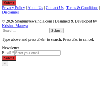
Submit
Privacy Policy
|
About Us
|
Contact Us
|
Terms & Conditions
|
Disclaimer
© 2026 ShagunNewsIndia.com | Designed & Developed by
Krishna Maurya
Submit
Type above and press
Enter
to search. Press
Esc
to cancel.
Newsletter
Email
*
Submit
×