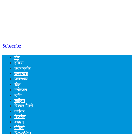
Subscribe
होम
इंडिया
उत्तर प्रदेश
उत्तराखंड
राजस्थान
खेल
मनोरंजन
ब्लॉग
साहित्य
पिक्चर गैलरी
करियर
बिजनेस
बचपन
वीडियो
NewsVoir