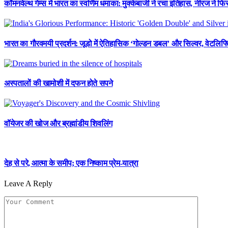
कॉमनवेल्थ गेम्स में भारत का स्वर्णिम धमाका: मुक्केबाजी ने रचा इतिहास, नीरज ने 
भारत का गौरवमयी प्रदर्शन: जूडो में ऐतिहासिक ‘गोल्डन डबल’ और सिल्वर, वेटलिफ्टि
अस्पतालों की खामोशी में दफन होते सपने
वॉयेजर की खोज और ब्रह्मांडीय शिवलिंग
देह से परे, आत्मा के समीप; एक निष्काम प्रेम-यात्रा
Leave A Reply