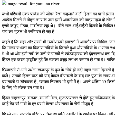
कभी पश्चिमी उत्तर प्रदेश की जीवन रेखा कहलाने वाली हिंडन का पानी इंसान
अवषेश मिलने से मोहन नगर के पास इसमें आक्सीजन की मात्र महज दो तीन मिली
इसमें कछुए, मेंढक, मछलियां खूब थे। बीते सान आईआईटी दिल्ली के सिविल इंज
यहां का भूजल भी प्रभािवत हो रहा है।
कहते हैं कि शहर और उसमें भी ऊंची-ऊची इमारतों में आमतौर पर शिक्षित, जागर
कि मानव सभ्यता का विकास नदियों के किनारे हुआ और नदियों के ंसगम स्थल को
में भी था और इसी नदी के पानी से पांडवों ने खांडवप्रस्थ को इंद्रप्रस्थ 
हिंडन इस कदर प्रदूषित हुई कि उसका वजूद लगभग समाप्त हो गया है। गाजिया
छिजारसी से आगे पर्थला खंजरपुर के पुल के नीचे ही नदी महज नाला दिखती है
वाले। उनको हिंडन घाट की याद केवल दीपाचली के बाद छट पूजा के समय आती है
घर नाली या शौचालय है , उसका निस्तार भी इसी में है। अपने अंतिम 55 किल
के लिए भी संकट बन गया है।
हिंडन सहारनपुर, बागपत, शामली मेरठ, मुजफ्फरनगर से होते हुए गाजियाबाद के र
कोई डेढ सौ गांवों के हर घर में कैंसर और त्वचा के रोगी मौजूद हैं।
पिछले साल राष्ट्रीय हरित प्राधिकरण यानि एनजीटी के आदेश पर हिंडन नदी 