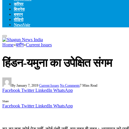
करियर
बिजनेस
बचपन
वीडियो
NewsVoir
Home
»
ब्लॉग
»
Current Issues
हिंडन-यमुना का उपेक्षित संगम
By
January 7, 2019
Current Issues
No Comments
7 Mins Read
Facebook
Twitter
LinkedIn
WhatsApp
Share
Facebook
Twitter
LinkedIn
WhatsApp
दूर-दूर तक कोई पेड़ नहीं, कोई पंक्षी नहीं, बस बदबू ही बदबू। आसमान को छ