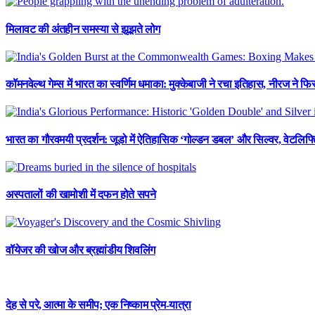
मिलावट की अंतहीन समस्या से झूझते लोग
कॉमनवेल्थ गेम्स में भारत का स्वर्णिम धमाका: मुक्केबाजी ने रचा इतिहास, नीरज ने 
भारत का गौरवमयी प्रदर्शन: जूडो में ऐतिहासिक ‘गोल्डन डबल’ और सिल्वर, वेटलिफ्टि
अस्पतालों की खामोशी में दफन होते सपने
वॉयेजर की खोज और ब्रह्मांडीय शिवलिंग
देह से परे, आत्मा के समीप; एक निष्काम प्रेम-यात्रा