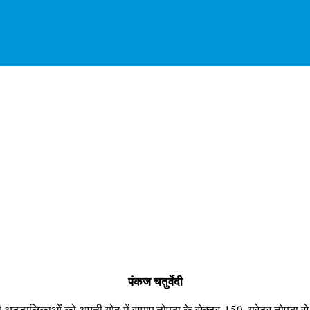
पंकज चतुर्वेदी
ूती अट्टालिकाओं को अपनी गोद में समाए नोएडा के सेक्टर-150, ग्रेटर नोएडा स