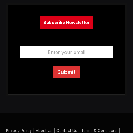
Subscribe Newsletter
E
m
a
i
l
Submit
*
Privacy Policy
|
About Us
|
Contact Us
|
Terms & Conditions
|