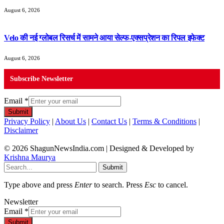
August 6, 2026
Velo की नई ग्लोबल रिसर्च में सामने आया सेल्फ-एक्सप्रेशन का रिपल इफेक्ट
August 6, 2026
Subscribe Newsletter
Email
*
Submit
Privacy Policy
|
About Us
|
Contact Us
|
Terms & Conditions
|
Disclaimer
© 2026 ShagunNewsIndia.com | Designed & Developed by
Krishna Maurya
Submit
Type above and press
Enter
to search. Press
Esc
to cancel.
Newsletter
Email
*
Submit