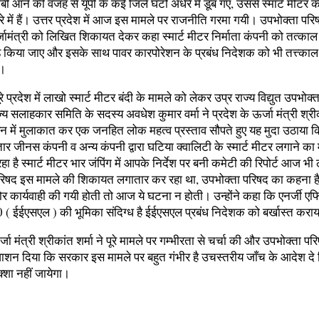
बी आने की वजह से यूपी के कई जिले घंटों अँधेरे में डूब गए, उससे स्मार्ट मीटर 
ेरे में हैं। उत्तर प्रदेश में आज इस मामले पर राजनीति गरमा गयी। उपभोक्ता परि
र्जामंत्री को लिखित शिकायत देकर कहा स्मार्ट मीटर निर्माता कंपनी को तत्काल
ेड किया जाए और इसके साथ पावर कारपोरेशन के प्रबंध निदेशक को भी तत्त्काल 
ं।
ूरे प्रदेश में लाखो स्मार्ट मीटर बंदी के मामले को लेकर उप्र राज्य विद्युत उपभोक
ाज्य सलाहकार समिति के सदस्य अवधेश कुमार वर्मा ने प्रदेश के ऊर्जा मंत्री श्रीक
वन में मुलाकात कर एक जनहित लोक महत्व प्रस्ताव सौपते हुए यह मुदा उठाया 
ार जीनस कंपनी व अन्य कंपनी द्वारा घटिया क्वालिटी के स्मार्ट मीटर लगाने का
हा है स्मार्ट मीटर भार जंपिंग में आपके निर्देश पर बनी कमेटी की रिपोर्ट आज भी 
रिषद इस मामले की शिकायत लगातार कर रहा था, उपभोक्ता परिषद का कहना ह
र कार्यवाही की गयी होती तो आज ये घटना न होती। उन्होंने कहा कि एनर्जी एफ
ि0 ( ईईएसएल ) की भूमिका संदिग्ध है ईईएसएल प्रबंध निदेशक को बर्खास्त कर
्जा मंत्री श्रीकांत शर्मा ने पूरे मामले पर गम्भीरता से चर्चा की और उपभोक्ता परि
ाशन दिया कि सरकार इस मामले पर बहुत गंभीर है उचस्तरीय जाँच के आदेश दे द
्शा नहीं जायेगा।