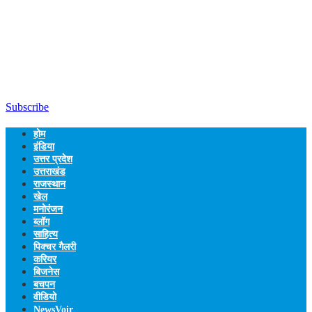
Subscribe
होम
इंडिया
उत्तर प्रदेश
उत्तराखंड
राजस्थान
खेल
मनोरंजन
ब्लॉग
साहित्य
पिक्चर गैलरी
करियर
बिजनेस
बचपन
वीडियो
NewsVoir