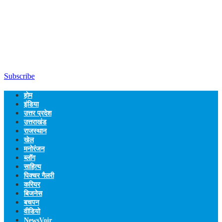
Subscribe
होम
इंडिया
उत्तर प्रदेश
उत्तराखंड
राजस्थान
खेल
मनोरंजन
ब्लॉग
साहित्य
पिक्चर गैलरी
करियर
बिजनेस
बचपन
वीडियो
NewsVoir