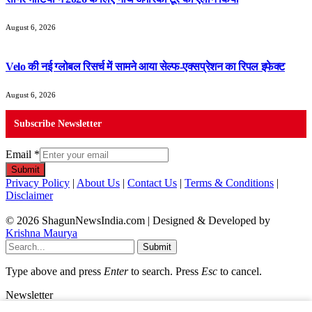
August 6, 2026
Velo की नई ग्लोबल रिसर्च में सामने आया सेल्फ-एक्सप्रेशन का रिपल इफेक्ट
August 6, 2026
Subscribe Newsletter
Email
*
Submit
Privacy Policy
|
About Us
|
Contact Us
|
Terms & Conditions
|
Disclaimer
© 2026 ShagunNewsIndia.com | Designed & Developed by
Krishna Maurya
Submit
Type above and press
Enter
to search. Press
Esc
to cancel.
Newsletter
Email
*