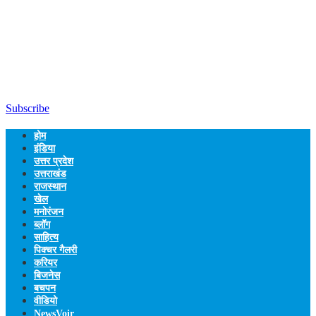
Subscribe
होम
इंडिया
उत्तर प्रदेश
उत्तराखंड
राजस्थान
खेल
मनोरंजन
ब्लॉग
साहित्य
पिक्चर गैलरी
करियर
बिजनेस
बचपन
वीडियो
NewsVoir