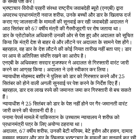
के समक्ष पेश करे।
भ्रष्टाचार-विरोधी प्रहरी संस्था राष्ट्रीय जवाबदेही ब्यूरो (एनएबी) द्वारा
अपदस्थ प्रधानमंत्री नवाज शरीफ, उनके बच्चों और डार के खिलाफ दर्ज
कराए गए जालसाजी के मामलों की सुनवाई कर रही जवाबदेही अदालत ने
आठ सितंबर को 67 वर्षीय मंत्री की गैरमौजूदगी पर रोष जताया था।
डार के प्रोटोकोल अधिकारी उनकी ओर से पेश हुए और अदालत को सूचित
किया कि मंत्री देश से बाहर थे और लौटने पर अदालत के सामने पेश होंगे।
बहरहाल, वह डार के देश लौटने की कोई नियत तारीख नहीं बता पाए। डार
पर आय से अतिरिक्त संपत्ति रखने का आरोप है।
एनएबी के अधिवक्ता सरदार मुजफ्फर ने अदालत से गिरफ्तारी वारंट जारी
करने का आग्रह किया। अदालत ने उसे स्वीकार कर लिया।
न्यायाधीश मोहम्मद बशीर ने पुलिस को डार को गिरफ्तार करने और 25
सितंबर को होने वाली अगली सुनवाई पर पेश करने के निर्देश दिए हैं।
बहरहाल, डार दस लाख रपये की जमानत जमा कर गिरफ्तारी से बच सकते
हैं।
न्यायाधीश ने 25 सितंबर को डार के पेश नहीं होने पर गैर-जमानती वारंट
जारी करने की चेतावनी दी है।
पनामा पेपर्स मामले में पाकिस्तान के उच्चतम न्यायालय ने शरीफ को
प्रधानमंत्री पत्र के लिए अयोग्य ठहराया था।
अदालत, 67 वर्षीय शरीफ, उनकी बेटी मरियम, बेटे हुसैन और हसन, दामाद
मुहम्मद सफदर और डार के खिलाफ भ्रष्टाचार के मामलों का सुनवाई कर रही