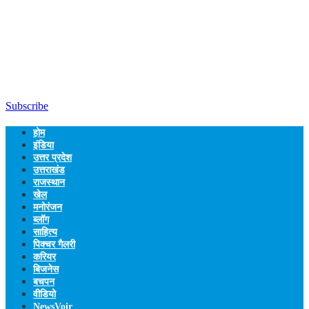
Subscribe
होम
इंडिया
उत्तर प्रदेश
उत्तराखंड
राजस्थान
खेल
मनोरंजन
ब्लॉग
साहित्य
पिक्चर गैलरी
करियर
बिजनेस
बचपन
वीडियो
NewsVoir