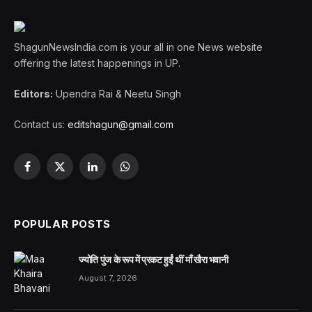
ShagunNewsIndia.com is your all in one News website
offering the latest happenings in UP.
Editors:
Upendra Rai & Neetu Singh
Contact us:
editshagun@gmail.com
Facebook
X
LinkedIn
WhatsApp
(Twitter)
POPULAR POSTS
ज्योति पुंज के रूप में प्रकट हुईं थीं माँ खैरा भवानी
August 7, 2026