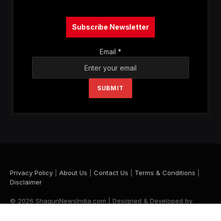
Subscribe Newsletter
Email
*
SUBMIT
Privacy Policy
|
About Us
|
Contact Us
|
Terms & Conditions
|
Disclaimer
© 2026 ShagunNewsIndia.com | Designed & Developed by
Krishna Maurya