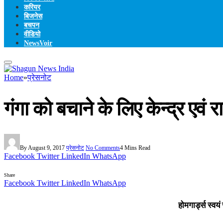
करियर
बिजनेस
बचपन
वीडियो
NewsVoir
Home
»
प्रेसनोट
गंगा को बचाने के लिए केन्द्र एवं 
By
August 9, 2017
प्रेसनोट
No Comments
4 Mins Read
Facebook
Twitter
LinkedIn
WhatsApp
Share
Facebook
Twitter
LinkedIn
WhatsApp
होमगार्ड्स स्वय