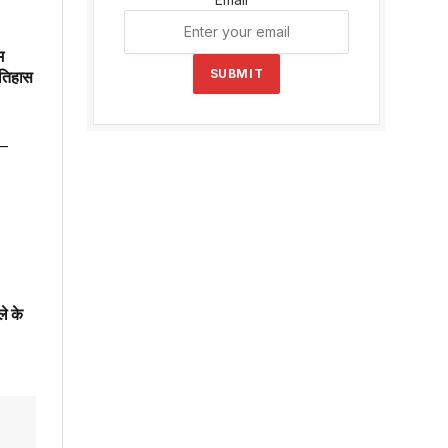
म
SUBMIT
इतिहास
ले के