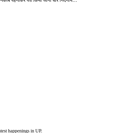
को नकाब पहनाकर पेश किया जाना घोर निदंनीय…
test happenings in UP.