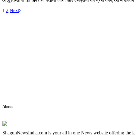
आलू किसानोें को अपराधी बताया जाना और एसएसपी की प्रेस कांफ्रेस में उन
1
2
Next
About
ShagunNewsIndia.com is your all in one News website offering the la