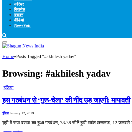
करियर
बिजनेस
बचपन
वीडियो
NewsVoir
Home
»
Posts Tagged "#akhilesh yadav"
Browsing:
#akhilesh yadav
इंडिया
इस गठबंधन से ‘गुरू-चेला’ की नींद उड़ जाएगी: मायावती
इंडिया
January 12, 2019
यूपी में सपा बसपा का हुआ गठबंधन, 38-38 सीटें हुयी लॉक लखनऊ, 12 जनवरी