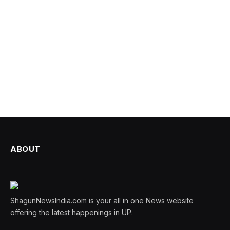
ABOUT
ShagunNewsIndia.com is your all in one News website
offering the latest happenings in UP.