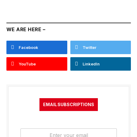
WE ARE HERE –
Facebook
Twitter
YouTube
LinkedIn
EMAIL SUBSCRIPTIONS
E
m