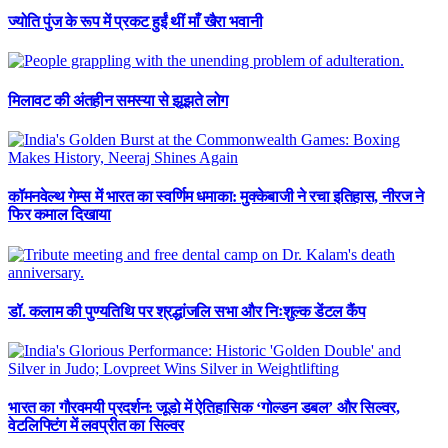
ज्योति पुंज के रूप में प्रकट हुईं थीं माँ खैरा भवानी
मिलावट की अंतहीन समस्या से झूझते लोग
कॉमनवेल्थ गेम्स में भारत का स्वर्णिम धमाका: मुक्केबाजी ने रचा इतिहास, नीरज ने
फिर कमाल दिखाया
डॉ. कलाम की पुण्यतिथि पर श्रद्धांजलि सभा और निःशुल्क डेंटल कैंप
भारत का गौरवमयी प्रदर्शन: जूडो में ऐतिहासिक ‘गोल्डन डबल’ और सिल्वर,
वेटलिफ्टिंग में लवप्रीत का सिल्वर