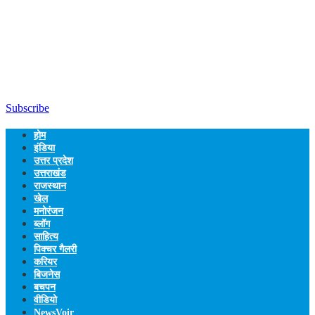
Subscribe
होम
इंडिया
उत्तर प्रदेश
उत्तराखंड
राजस्थान
खेल
मनोरंजन
ब्लॉग
साहित्य
पिक्चर गैलरी
करियर
बिजनेस
बचपन
वीडियो
NewsVoir