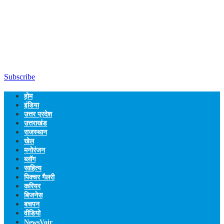
Subscribe
होम
इंडिया
उत्तर प्रदेश
उत्तराखंड
राजस्थान
खेल
मनोरंजन
ब्लॉग
साहित्य
पिक्चर गैलरी
करियर
बिजनेस
बचपन
वीडियो
NewsVoir