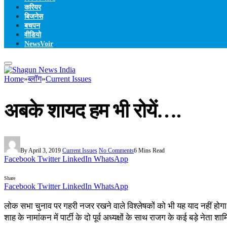
करियर
बिजनेस
बचपन
वीडियो
NewsVoir
Home
»
ब्लॉग
»
Current Issues
अबके शायद हम भी रोयें….
By
April 3, 2019
Current Issues
No Comments
6 Mins Read
Facebook
Twitter
LinkedIn
WhatsApp
Share
Facebook
Twitter
LinkedIn
WhatsApp
लोक सभा चुनाव पर गहरी नजर रखने वाले विश्लेषकों को भी यह याद नहीं होग
शाह के नामांकन में पार्टी के दो पूर्व अध्यक्षों के साथ राजग के कई बड़े ने