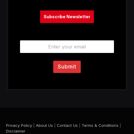
Subscribe Newsletter
E
m
a
i
l
Submit
*
Privacy Policy
|
About Us
|
Contact Us
|
Terms & Conditions
|
Disclaimer