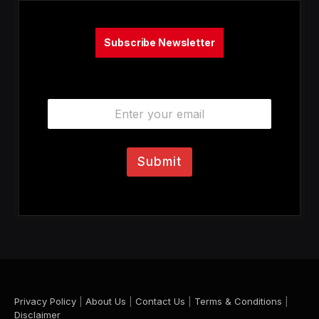
Subscribe Newsletter
E
m
a
i
l
Submit
*
Privacy Policy
|
About Us
|
Contact Us
|
Terms & Conditions
|
Disclaimer