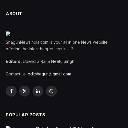
ABOUT
ShagunNewsIndia.com is your all in one News website
offering the latest happenings in UP.
Editors:
Upendra Rai & Neetu Singh
Contact us:
editshagun@gmail.com
Facebook
X
LinkedIn
WhatsApp
(Twitter)
POPULAR POSTS