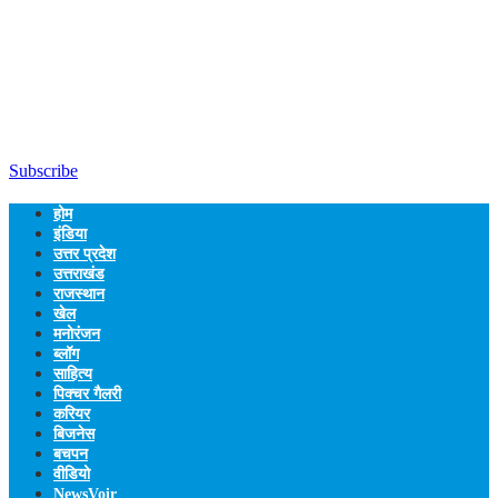
Subscribe
होम
इंडिया
उत्तर प्रदेश
उत्तराखंड
राजस्थान
खेल
मनोरंजन
ब्लॉग
साहित्य
पिक्चर गैलरी
करियर
बिजनेस
बचपन
वीडियो
NewsVoir