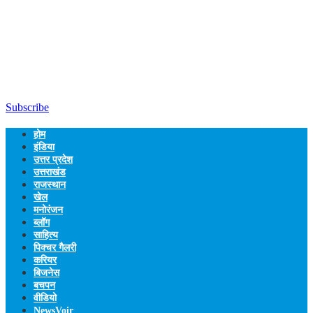
Subscribe
होम
इंडिया
उत्तर प्रदेश
उत्तराखंड
राजस्थान
खेल
मनोरंजन
ब्लॉग
साहित्य
पिक्चर गैलरी
करियर
बिजनेस
बचपन
वीडियो
NewsVoir