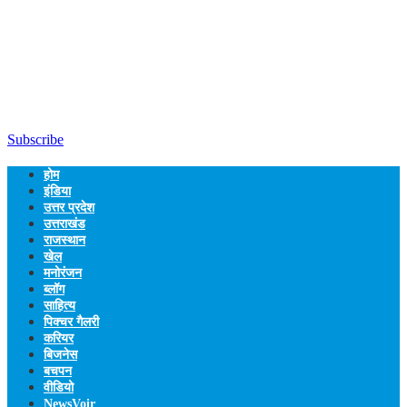
Subscribe
होम
इंडिया
उत्तर प्रदेश
उत्तराखंड
राजस्थान
खेल
मनोरंजन
ब्लॉग
साहित्य
पिक्चर गैलरी
करियर
बिजनेस
बचपन
वीडियो
NewsVoir