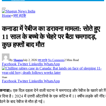
Home
»
ज़रा हटके
कनाडा में रेबीज का डरावना मामला: सोते हुए
11 साल के बच्चे के चेहरे पर बैठा चमगादड़,
कुछ हफ्तों बाद मौत
By
Shagun
July 2, 2026
ज़रा हटके
No Comments
2 Mins Read
Facebook
Twitter
LinkedIn
WhatsApp
Share
Facebook
Twitter
LinkedIn
WhatsApp
(कनाडा):
एक दिल दहला देने वाली घटना ने चमगादड़ और रेबीज के खतरे को फ
 दिया है। 2024 में उत्तरी ओंटारियो के एक कॉटेज में 11 वर्षीय लड़के की नींद 
 बैठने के बाद रेबीज से मौत हो गई।