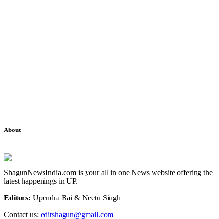
About
ShagunNewsIndia.com is your all in one News website offering the
latest happenings in UP.
Editors:
Upendra Rai & Neetu Singh
Contact us:
editshagun@gmail.com