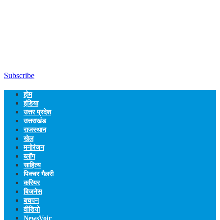
Subscribe
होम
इंडिया
उत्तर प्रदेश
उत्तराखंड
राजस्थान
खेल
मनोरंजन
ब्लॉग
साहित्य
पिक्चर गैलरी
करियर
बिजनेस
बचपन
वीडियो
NewsVoir